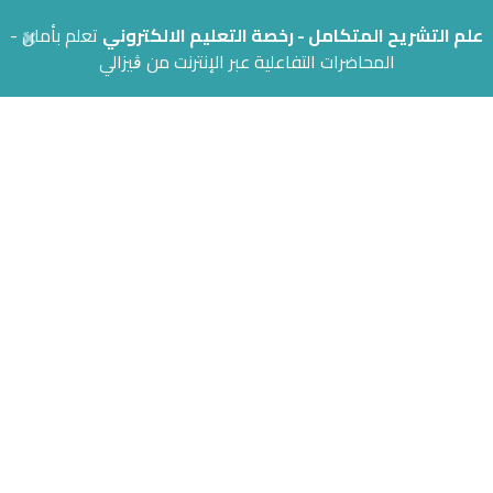
×
علم التشريح المتكامل - رخصة التعليم الالكتروني
تعلم بأمان -
المحاضرات التفاعلية عبر الإنترنت من ڨيزالي
الوظائف المتاحة
الوظيفة
Quality Assurance Manager