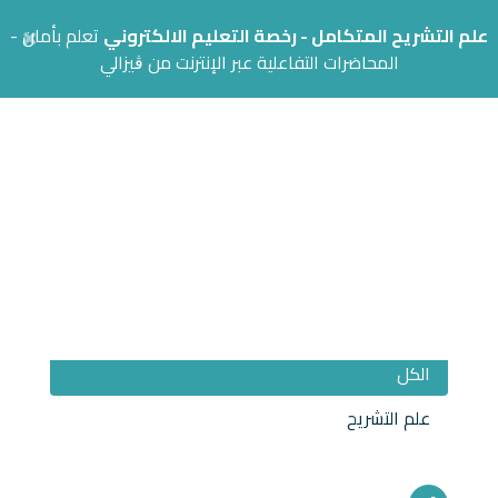
×
علم التشريح المتكامل - رخصة التعليم الالكتروني
تعلم بأمان -
المحاضرات التفاعلية عبر الإنترنت من ڨيزالي
الفئات
الكل
علم التشريح