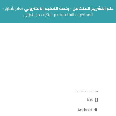
×
علم التشريح المتكامل - رخصة التعليم الالكتروني
تعلم بأمان -
المحاضرات التفاعلية عبر الإنترنت من ڨيزالي
اتبع الخطوات بالأسفل لتشغيل ڨيزالي
الأجهزة اللوحية
macOs
Windows
iOS
Android