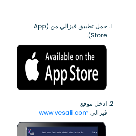
حمل تطبيق ڨيزالي من (App
Store).
ادخل موقع
ڨيزالي
www.vesalii.com