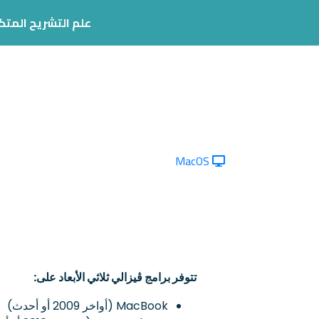
علم التشريح المتك
طالب
حرفي
MacOS
تتوفر برامج ڨيزالي ثلاثي الأبعاد على:
MacBook (أواخر 2009 أو أحدث)