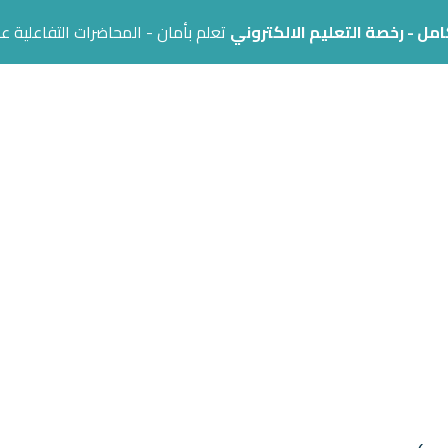
امل - رخصة التعليم الالكتروني
تعلم بأمان - المحاضرات التفاعلية عبر
المؤسسات
مركز الدعم
المدونة