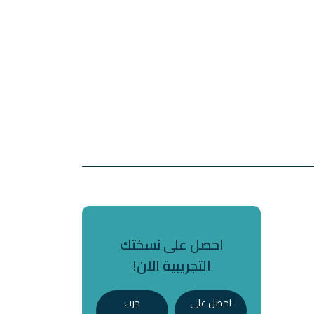
احصل على نسختك
التجريبية الآن!
احصل على
جرب