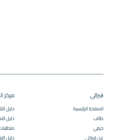
ڨيزالي
مركز ال
الصفحة الرئيسية
دليل التث
طالب
دليل الت
حرفي
متطلبات 
عن فيزالي
دليل الت