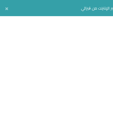
×
 الإنترنت من ڨيزالي