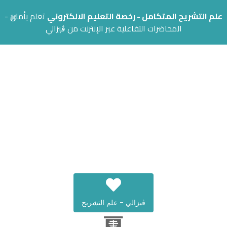
×
علم التشريح المتكامل - رخصة التعليم الالكتروني
تعلم بأمان -
المحاضرات التفاعلية عبر الإنترنت من ڨيزالي
قاربت على الانتهاء!
اختر تطبيق وحمله، وابدأ
باستخدام النسخة التجريبية.
ڨيزالي - علم التشريح