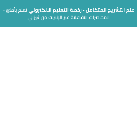
×
علم التشريح المتكامل - رخصة التعليم الالكتروني
تعلم بأمان -
المحاضرات التفاعلية عبر الإنترنت من ڨيزالي
احصل على النسخة التجريبية
المجانية!
جرب النسخة المجانية دون الحاجة لإدخال معلومات الدفع
جرب مجاناً