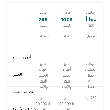
أساسي
حرفي
طالب
مجاناً
100$
29$
الكل
بالسنة
بالسنة
تحميل
شراء
شراء
أجهزة الجسم
الهيكل
جميع
جميع
العظمي
أجهزة
أجهزة
الجنس
فقط
الجسم
الجسم
الذكر
الذكر
الذكر
الـ12
الـ12
فقط
والأنثى
والأنثى
عدد بنى الجسم
250 بنية
البنى
البنى
الـ30,000
الـ30,000
مكتبة علم الأنسجة
كلها
كلها