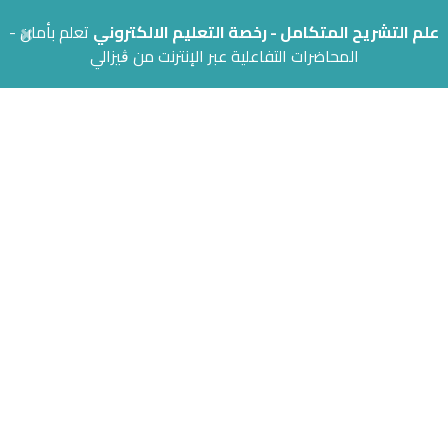
×
علم التشريح المتكامل - رخصة التعليم الالكتروني
تعلم بأمان -
المحاضرات التفاعلية عبر الإنترنت من ڨيزالي
احصل على النسخة التجريبية
المجانية!
جرب النسخة المجانية دون الحاجة لإدخال معلومات الدفع
جرب مجاناً