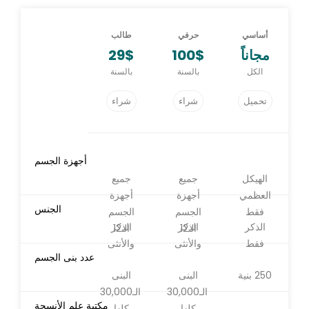
أساسي
حرفي
طالب
مجاناً
100$
29$
الكل
بالسنة
بالسنة
تحميل
شراء
شراء
أجهزة الجسم
الهيكل
جميع
جميع
العظمي
أجهزة
أجهزة
الجنس
فقط
الجسم
الجسم
الذكر
الذكر
الذكر
الـ12
الـ12
فقط
والأنثى
والأنثى
عدد بنى الجسم
250 بنية
البنى
البنى
الـ30,000
الـ30,000
مكتبة علم الأنسجة
كلها
كلها