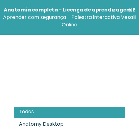
×
Anatomia completa - Licença de aprendizagem E
Aprender com segurança - Palestra interactiva Vesalii
Online
Categorias
Todos
Anatomy Desktop