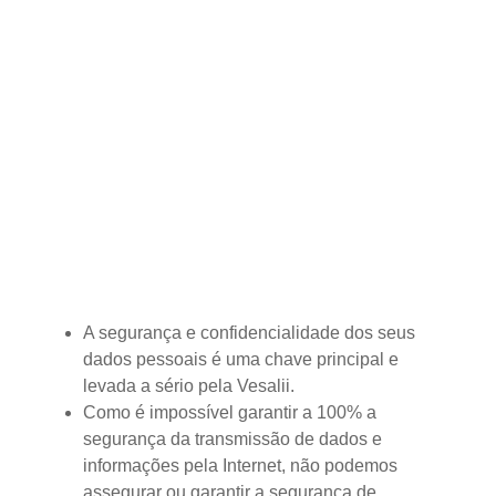
relativamente às suas informações pessoais
e a forma como as trataremos. A Política
aplica-se à sua utilização de quaisquer dos
Serviços e de todos e quaisquer outros
websites ou aplicações fornecidos pelo
utilizador, operados por ou disponíveis para
download a partir do Vesalii.
Protecção das suas informações
A segurança e confidencialidade dos seus
dados pessoais é uma chave principal e
levada a sério pela Vesalii.
Como é impossível garantir a 100% a
segurança da transmissão de dados e
informações pela Internet, não podemos
assegurar ou garantir a segurança de