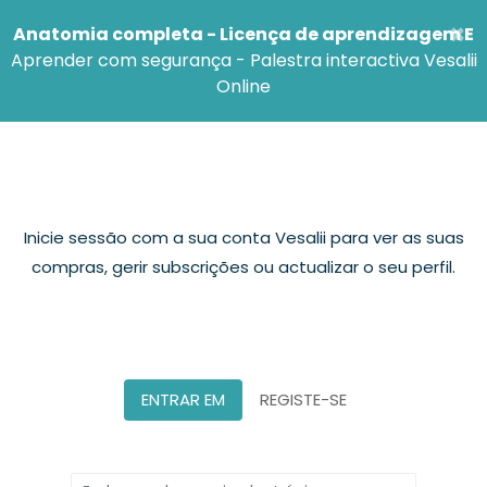
×
Anatomia completa - Licença de aprendizagem E
Aprender com segurança - Palestra interactiva Vesalii
Online
Gerir a sua conta
Inicie sessão com a sua conta Vesalii para ver as suas
compras, gerir subscrições ou actualizar o seu perfil.
ENTRAR EM
REGISTE-SE