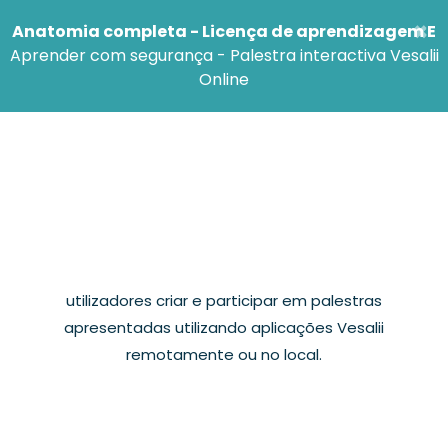
×
Anatomia completa - Licença de aprendizagem E
Aprender com segurança - Palestra interactiva Vesalii
Online
Palestra Interactiva Vesalii
Online
Vesalii Online Interactive Lecture System OILS é a mais
recente inovação trazida pela Vesalii para permitir aos
utilizadores criar e participar em palestras
apresentadas utilizando aplicações Vesalii
remotamente ou no local.