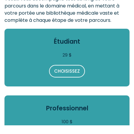
parcours dans le domaine médical, en mettant à
votre portée une bibliothèque médicale vaste et
complète à chaque étape de votre parcours.
Étudiant
29 $
CHOISISSEZ
Professionnel
100 $