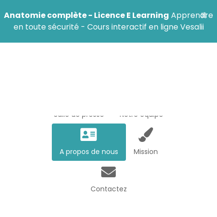
×
Anatomie complète - Licence E Learning
Apprendre
en toute sécurité - Cours interactif en ligne Vesalii
Salle de presse
Notre équipe
A propos de nous
Mission
Contactez