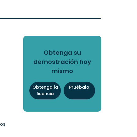
Obtenga su
demostración hoy
mismo
Obtenga la
Pruébalo
licencia
dos