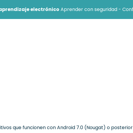
aprendizaje electrónico
Aprender con seguridad - Confer
nal
Institución
Centro de ayuda
Blog
itivos que funcionen con Android 7.0 (Nougat) o posterior