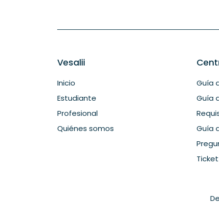
Vesalii
Cent
Inicio
Guía d
Estudiante
Guía d
Profesional
Requi
Quiénes somos
Guía 
Pregu
Ticke
De