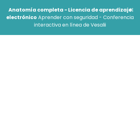
×
Anatomía completa - Licencia de aprendizaje
electrónico
Aprender con seguridad - Conferencia
interactiva en línea de Vesalii
Privacidad
Política de privacidad
Introducción
Gracias por utilizar los productos de Vesalii. A
continuación expondremos cómo recogemos,
utilizamos, gestionamos y las circunstancias en