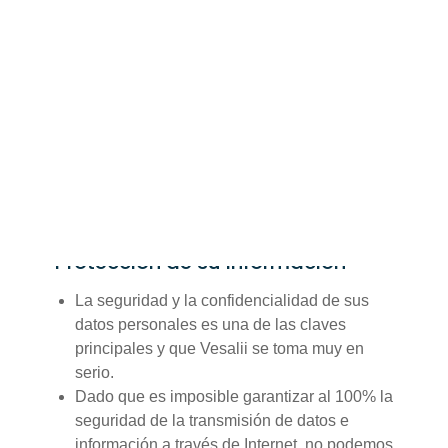
prácticas en relación con su información
personal y el modo en que la trataremos. La
Política se aplica al uso que usted haga de
los Servicios y de todos y cada uno de los
demás sitios web o aplicaciones
proporcionados, operados o disponibles
para su descarga desde Vesalii.
Protección de su información
La seguridad y la confidencialidad de sus
datos personales es una de las claves
principales y que Vesalii se toma muy en
serio.
Dado que es imposible garantizar al 100% la
seguridad de la transmisión de datos e
información a través de Internet, no podemos