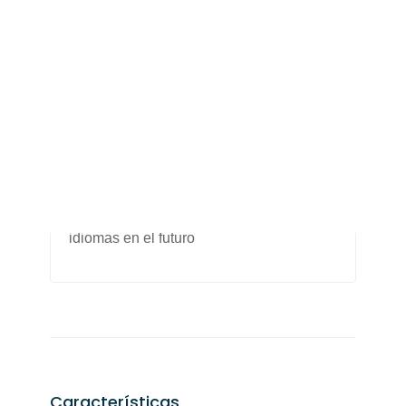
caso afirmativo, ¿qué idiomas son
compatibles?
En este momento, todos los productos de
Vesalii soportan ocho idiomas: árabe,
inglés, alemán, chino, español, francés,
turco y portugués. Se añadirán más
idiomas en el futuro
Características