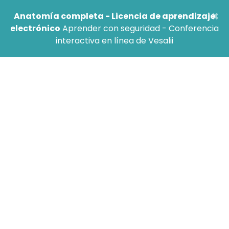
×
Anatomía completa - Licencia de aprendizaje
electrónico
Aprender con seguridad - Conferencia
interactiva en línea de Vesalii
PREGUNTAS FRECUENTES
Saltar a la categoría
Consultas generales
Admite Vesalii diferentes idiomas? En