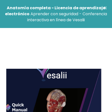
×
Anatomía completa - Licencia de aprendizaje
electrónico
Aprender con seguridad - Conferencia
interactiva en línea de Vesalii
Guía de inicio rápido