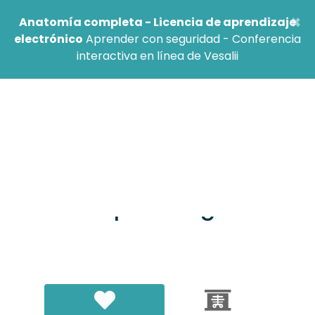
×
Anatomía completa - Licencia de aprendizaje
electrónico
Aprender con seguridad - Conferencia
interactiva en línea de Vesalii
¡Ya casi está!
Selecciona una
aplicación, descárgala e
inicia tu prueba gratuita.