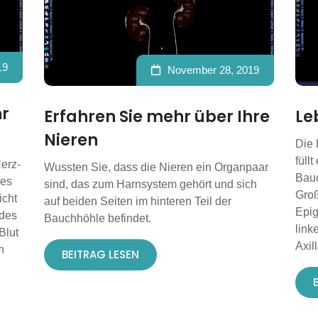
19
November 28, 2019
hr
Erfahren Sie mehr über Ihre
Le
Nieren
Die 
füll
erz-
Wussten Sie, dass die Nieren ein Organpaar
Bauc
des
sind, das zum Harnsystem gehört und sich
Groß
icht
auf beiden Seiten im hinteren Teil der
Epig
 des
Bauchhöhle befindet.
link
Blut
Axill
n
BEITRAG LESEN