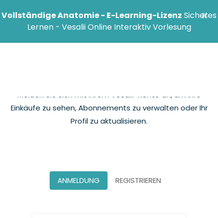
×
Vollständige Anatomie - E-Learning-Lizenz
Sicheres
Lernen - Vesalii Online Interaktiv Vorlesung
Verwalten Sie Ihr Konto
Melden Sie sich mit Ihrem Vesalii-Konto an, um Ihre
Einkäufe zu sehen, Abonnements zu verwalten oder Ihr
Profil zu aktualisieren.
ANMELDUNG
REGISTRIEREN