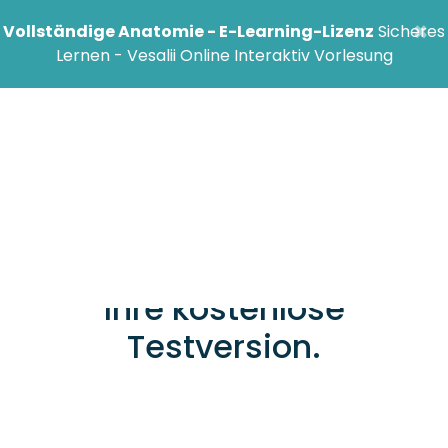
×
Vollständige Anatomie - E-Learning-Lizenz
Sicheres
Lernen - Vesalii Online Interaktiv Vorlesung
Fast fertig!
Wählen Sie eine
Anwendung, laden Sie sie
herunter und starten Sie
Ihre kostenlose
Testversion.