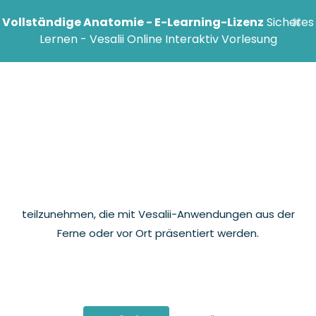
×
Vollständige Anatomie - E-Learning-Lizenz
Sicheres
Lernen - Vesalii Online Interaktiv Vorlesung
Vesalii Online Interaktive
Vorlesung
Vesalii Online Interactive Lecture System OILS ist die
neueste Innovation von Vesalii, die es den Benutzern
ermöglicht, Vorlesungen zu erstellen und an ihnen
teilzunehmen, die mit Vesalii-Anwendungen aus der
Ferne oder vor Ort präsentiert werden.